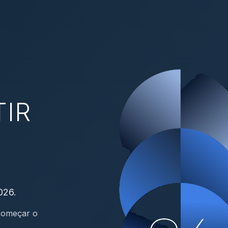
TIR
026.
 começar o